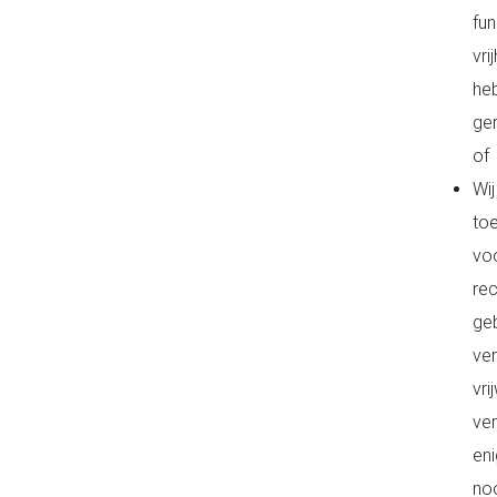
fu
vr
he
ger
of
Wi
to
vo
rec
geb
ve
vri
ve
eni
noo