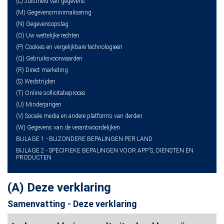
(L) Juistheid van gegevens
(M) Gegevensminimalisering
(N) Gegevensopslag
(O) Uw wettelijke rechten
(P) Cookies en vergelijkbare technologieën
(Q) Gebruiksvoorwaarden
(R) Direct marketing
(S) Wedstrijden
(T) Online sollicitatieproces
(U) Minderjarigen
(V) Sociale media en andere platforms van derden
(W) Gegevens van de verantwoordelijken
BIJLAGE 1 - BIJZONDERE BEPALINGEN PER LAND
BIJLAGE 2 - SPECIFIEKE BEPALINGEN VOOR APP'S, DIENSTEN EN
PRODUCTEN
(A) Deze verklaring
Samenvatting - Deze verklaring