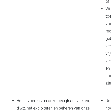
of
Wi
to
vo
rec
geb
ve
vri
ve
eni
noo
zijn
Het uitvoeren van onze bedrijfsactiviteiten,
De 
d.w.z. het exploiteren en beheren van onze
noo