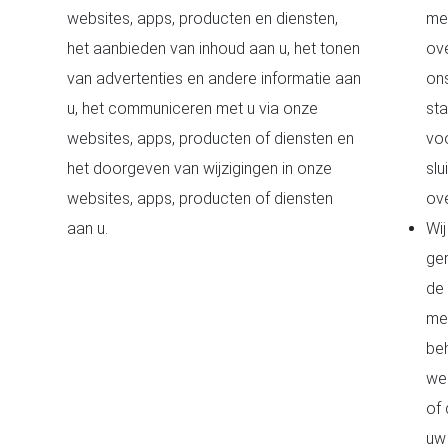
websites, apps, producten en diensten,
me
het aanbieden van inhoud aan u, het tonen
ov
van advertenties en andere informatie aan
on
u, het communiceren met u via onze
st
websites, apps, producten of diensten en
vo
het doorgeven van wijzigingen in onze
slu
websites, apps, producten of diensten
ov
aan u.
Wi
ger
de 
met
be
we
of 
uw