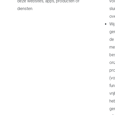
deze websites, apps, producten of
vo
diensten.
slu
ov
Wi
ger
de 
met
bes
on
pro
(v
fu
vr
he
ger