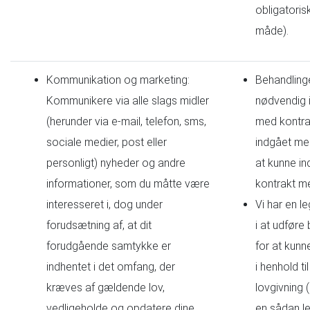
obligatori
måde).
Kommunikation og marketing:
Behandling
Kommunikere via alle slags midler
nødvendig i
(herunder via e-mail, telefon, sms,
med kontrak
sociale medier, post eller
indgået med
personligt) nyheder og andre
at kunne in
informationer, som du måtte være
kontrakt m
interesseret i, dog under
Vi har en le
forudsætning af, at dit
i at udføre
forudgående samtykke er
for at kunn
indhentet i det omfang, der
i henhold t
kræves af gældende lov,
lovgivning 
vedligeholde og opdatere dine
en sådan le