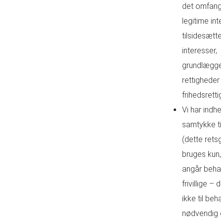
det omfang
legitime in
tilsidesætt
interesser,
grundlægg
rettigheder 
frihedsretti
Vi har indhe
samtykke ti
(dette rets
bruges kun,
angår behan
frivillige –
ikke til beh
nødvendig e