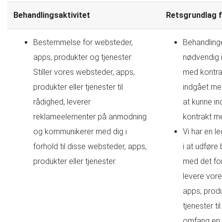
Behandlingsaktivitet
Retsgrundlag f
Bestemmelse for websteder,
Behandling
apps, produkter og tjenester:
nødvendig i
Stiller vores websteder, apps,
med kontrak
produkter eller tjenester til
indgået med
rådighed, leverer
at kunne in
reklameelementer på anmodning
kontrakt m
og kommunikerer med dig i
Vi har en le
forhold til disse websteder, apps,
i at udføre
produkter eller tjenester.
med det fo
levere vor
apps, produ
tjenester til
omfang en 