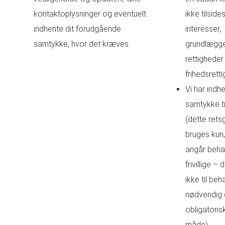
kontaktoplysninger og eventuelt
ikke tilsid
indhente dit forudgående
interesser,
samtykke, hvor det kræves.
grundlægg
rettigheder 
frihedsretti
Vi har indhe
samtykke ti
(dette rets
bruges kun,
angår behan
frivillige –
ikke til beh
nødvendig e
obligatori
måde).