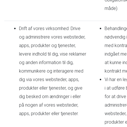
måde).
Drift af vores virksomhed: Drive
Behandling
og administrere vores websteder,
nødvendig i
apps, produkter og tjenester,
med kontrak
levere indhold til dig, vise reklamer
indgået med
og anden information til dig,
at kunne in
kommunikere og interagere med
kontrakt m
dig via vores websteder, apps,
Vi har en le
produkter eller tjenester, og give
i at udføre
dig besked om ændringer i eller
for at driv
på nogen af vores websteder,
administre
apps, produkter eller tjenester.
websteder,
produkter el