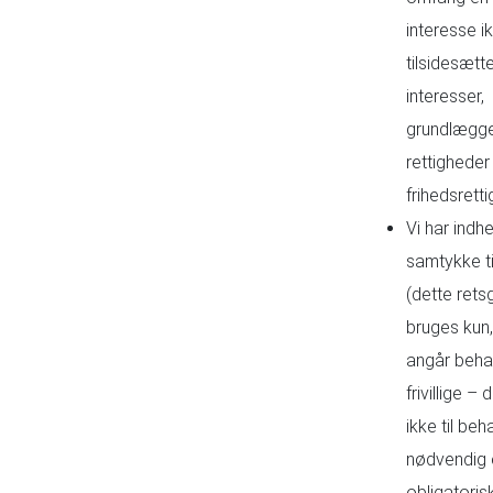
interesse i
tilsidesætt
interesser,
grundlægg
rettigheder 
frihedsretti
Vi har indhe
samtykke ti
(dette rets
bruges kun,
angår behan
frivillige –
ikke til beh
nødvendig e
obligatori