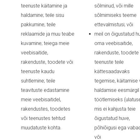
teenuste käitamine ja
sõlminud, või mille
haldamine; teile sisu
sõlmimiseks teeme
pakkumine; teile
ettevalmistusi; või
reklaamide ja muu teabe
meil on õigustatud hu
kuvamine; teiega meie
oma veebisaitide,
veebisaitide,
rakenduste, toodete 
rakenduste, toodete või
teenuste teile
teenuste kaudu
kättesaadavaks
suhtlemine; teile
tegemise, käitamise 
teavituste edastamine
haldamise eesmärgil
meie veebisaitidel,
töötlemiseks (ulatus
rakendustes, toodetes
mis ei kahjusta teie
või teenustes tehtud
õigustatud huve,
muudatuste kohta.
põhiõigusi ega vabad
või