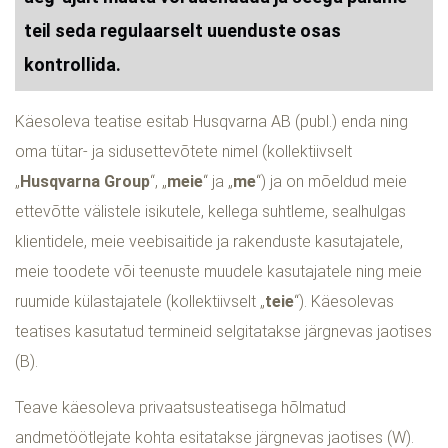
teil seda regulaarselt uuenduste osas
kontrollida.
Käesoleva teatise esitab Husqvarna AB (publ.) enda ning
oma tütar- ja sidusettevõtete nimel (kollektiivselt
„
Husqvarna Group
“, „
meie
“ ja „
me
“) ja on mõeldud meie
ettevõtte välistele isikutele, kellega suhtleme, sealhulgas
klientidele, meie veebisaitide ja rakenduste kasutajatele,
meie toodete või teenuste muudele kasutajatele ning meie
ruumide külastajatele (kollektiivselt „
teie
“). Käesolevas
teatises kasutatud termineid selgitatakse järgnevas jaotises
(B).
Teave käesoleva privaatsusteatisega hõlmatud
andmetöötlejate kohta esitatakse järgnevas jaotises (W).