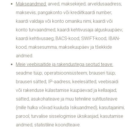
Makseandmed:
arved; maksekirjed; arveldusaadress;
makseviis; pangakonto või krediitkaardi number;
kaardi valdaja või konto omaniku nimi; kaardi või
konto turvaandmed; kaardi kehtivusaja alguskuupäev;
kaardi kehtivusaeg; BACS-kood; SWIFT-kood; IBAN-
kood; maksesumma; maksekuupäev ja tšekkide
andmed.
Meie veebisaitide ja rakendustega seotud teave:
seadme tüüp; operatsioonisüsteem; brauseri tüüp;
brauseri sätted; IP-aadress; keelesätted; veebisaidi
või rakenduse külastamise kuupäevad ja kellaajad;
sätted; asukohateave ja muu tehniline suhtlusteave
(mille hulka võivad kuuluda Isikuandmed); kasutajanimi;
parool; turvalise sisselogimise üksikasjad; kasutamise
andmed; statistiline koondteave.