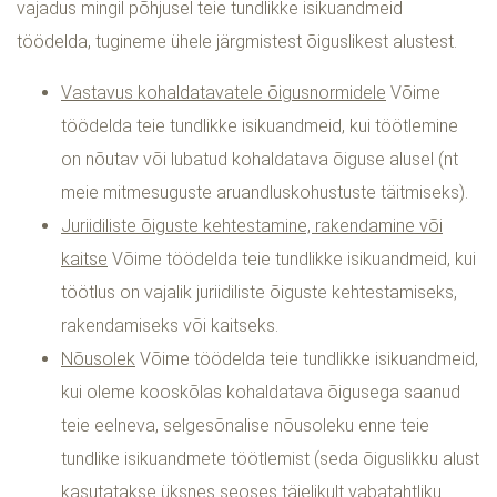
vajadus mingil põhjusel teie tundlikke isikuandmeid
töödelda, tugineme ühele järgmistest õiguslikest alustest.
Vastavus kohaldatavatele õigusnormidele
Võime
töödelda teie tundlikke isikuandmeid, kui töötlemine
on nõutav või lubatud kohaldatava õiguse alusel (nt
meie mitmesuguste aruandluskohustuste täitmiseks).
Juriidiliste õiguste kehtestamine, rakendamine või
kaitse
Võime töödelda teie tundlikke isikuandmeid, kui
töötlus on vajalik juriidiliste õiguste kehtestamiseks,
rakendamiseks või kaitseks.
Nõusolek
Võime töödelda teie tundlikke isikuandmeid,
kui oleme kooskõlas kohaldatava õigusega saanud
teie eelneva, selgesõnalise nõusoleku enne teie
tundlike isikuandmete töötlemist (seda õiguslikku alust
kasutatakse üksnes seoses täielikult vabatahtliku