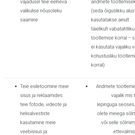
vajadusel teie eelneva
andmete töötlemise
valikulise nõusoleku
(seda õiguslikku alus
saamine.
kasutatakse ainult
täielikult vabatahtliku
töötlemise korral – 
ei kasutata vajaliku v
kohustusliku töötlem
korral).
Teie esiletoomine meie
Andmete töötlemi
sisus ja reklaamides:
vajalik mis
teie fotode, videote ja
lepinguga seoses, 
helisalvestiste
olete meiega sõlm
kasutamine meie
või selle sõlmim
veebisisus ja
ettevalmis