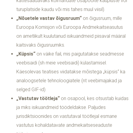
kättesaadavaks kolmandate osapoolte kaupluste või
turuplatside kaudu või mis tahes muul viisil).
„Nõuetele vastav õigusruum“
on õigusruum, mille
Euroopa Komisjon või Euroopa Andmekaitseasutus
on ametlikult kuulutanud isikuandmeid piisaval määral
kaitsvaks õigusruumiks.
„Küpsis“
on väike fail, mis paigutatakse seadmesse
veebisaidi (sh meie veebisaidi) külastamisel.
Käesolevas teatises viidatakse mõistega „küpsis“ ka
analoogsetele tehnoloogiatele (nt veebimajakad ja
selged GIF-id).
„Vastutav töötleja“
on osapool, kes otsustab kuidas
ja miks isikuandmeid töödeldakse. Paljudes
jurisdiktsioonides on vastutaval töötlejal esmane
vastutus kohaldatavate andmekaitseseaduste