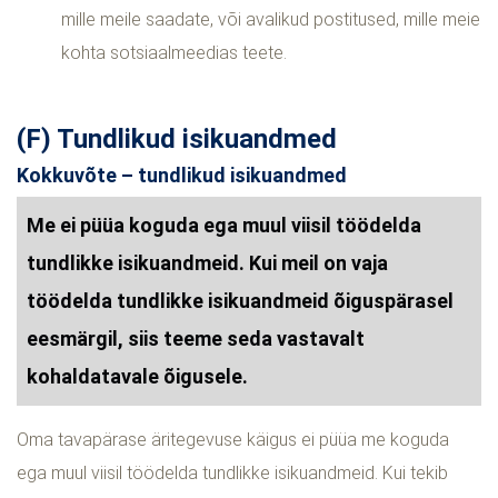
mille meile saadate, või avalikud postitused, mille meie
kohta sotsiaalmeedias teete.
(F) Tundlikud isikuandmed
Kokkuvõte – tundlikud isikuandmed
Me ei püüa koguda ega muul viisil töödelda
tundlikke isikuandmeid. Kui meil on vaja
töödelda tundlikke isikuandmeid õiguspärasel
eesmärgil, siis teeme seda vastavalt
kohaldatavale õigusele.
Oma tavapärase äritegevuse käigus ei püüa me koguda
ega muul viisil töödelda tundlikke isikuandmeid. Kui tekib