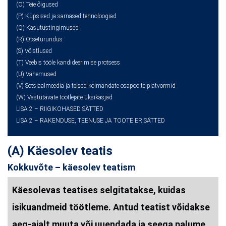
(O) Teie õigused
(P) Küpsised ja sarnased tehnoloogiad
(Q) Kasutustingimused
(R) Otseturundus
(S) Võistlused
(T) Veebis tööle kandideerimise protsess
(U) Vähemused
(V) Sotsiaalmeedia ja teised kolmandate osapoolte platvormid
(W) Vastutavate töötlejate üksikasjad
LISA 2 – RIIGIKOHASED SÄTTED
LISA 2 – RAKENDUSE, TEENUSE JA TOOTE ERISÄTTED
(A) Käesolev teatis
Kokkuvõte – käesolev teatism
Käesolevas teatises selgitatakse, kuidas
isikuandmeid töötleme. Antud teatist võidakse
aeg-ajalt muuta või uuendada ja seega palume