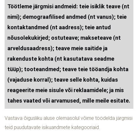
Töötleme järgmisi andmeid: teie isiklik teave (nt
nimi); demograafilised andmed (nt vanus); teie
kontaktandmed (nt aadress); teie antud
nõusolekukirjed; ostuteave; makseteave (nt
arveldusaadress); teave meie saitide ja
rakenduste kohta (nt kasutatava seadme
tüüp); tooteandmed; teave teie tööandja kohta
(vajaduse korral); teave selle kohta, kuidas
reageerite meie sisule või reklaamidele; ja mis
tahes vaated või arvamused, mille meile esitate.
Vastava õigusliku aluse olemasolul võime töödelda järgmisi
teid puudutavate isikuandmete kategooriaid.