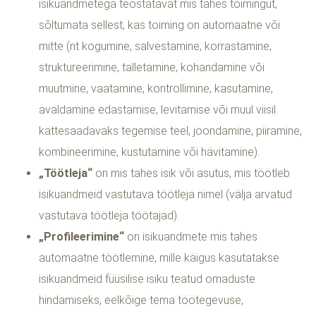
isikuandmetega teostatavat mis tahes toimingut,
sõltumata sellest, kas toiming on automaatne või
mitte (nt kogumine, salvestamine, korrastamine,
struktureerimine, talletamine, kohandamine või
muutmine, vaatamine, kontrollimine, kasutamine,
avaldamine edastamise, levitamise või muul viisil
kättesaadavaks tegemise teel, joondamine, piiramine,
kombineerimine, kustutamine või hävitamine).
„Töötleja“
on mis tahes isik või asutus, mis töötleb
isikuandmeid vastutava töötleja nimel (välja arvatud
vastutava töötleja töötajad).
„Profileerimine“
on isikuandmete mis tahes
automaatne töötlemine, mille käigus kasutatakse
isikuandmeid füüsilise isiku teatud omaduste
hindamiseks, eelkõige tema töötegevuse,