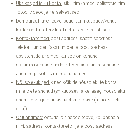
Üksikasjad isiku kohta:
isiku nimi/nimed; eelistatud nimi;
fotod, videod ja helisalvestised.
Demograafilane teave:
sugu; sünnikuupäev/vanus;
kodakondsus; tervitus; tiitel ja keele-eelistused.
Kontaktandmed:
postiaadress; saatmisaadress;
telefoninumber; faksinumber; e-posti aadress;
assistentide andmed, kui see on kohane;
sõnumirakenduse andmed; veebisõnumirakenduse
andmed ja sotsiaalmeediaandmed.
Nõusolekukirjed:
kirjed kõikide nõusolekute kohta,
mille olete andnud (sh kuupäev ja kellaaeg, nõusoleku
andmise viis ja muu asjakohane teave (nt nõusoleku
sisu)).
Ostuandmed:
ostude ja hindade teave; kaubasaaja
nimi, aadress, kontakttelefon ja e-posti aadress.