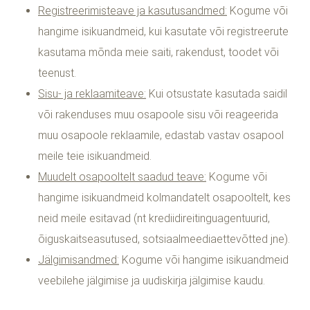
Registreerimisteave ja kasutusandmed:
Kogume või
hangime isikuandmeid, kui kasutate või registreerute
kasutama mõnda meie saiti, rakendust, toodet või
teenust.
Sisu- ja reklaamiteave:
Kui otsustate kasutada saidil
või rakenduses muu osapoole sisu või reageerida
muu osapoole reklaamile, edastab vastav osapool
meile teie isikuandmeid.
Muudelt osapooltelt saadud teave:
Kogume või
hangime isikuandmeid kolmandatelt osapooltelt, kes
neid meile esitavad (nt krediidireitinguagentuurid,
õiguskaitseasutused, sotsiaalmeediaettevõtted jne).
Jälgimisandmed:
Kogume või hangime isikuandmeid
veebilehe jälgimise ja uudiskirja jälgimise kaudu.