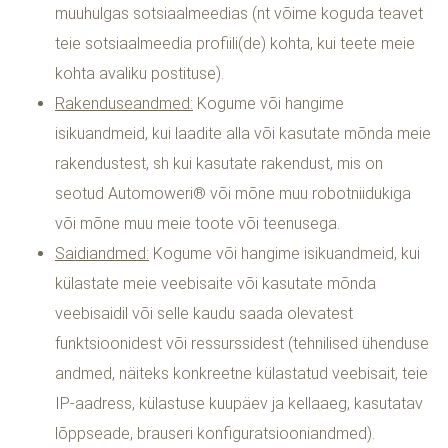
muuhulgas sotsiaalmeedias (nt võime koguda teavet
teie sotsiaalmeedia profiili(de) kohta, kui teete meie
kohta avaliku postituse).
Rakenduseandmed:
Kogume või hangime
isikuandmeid, kui laadite alla või kasutate mõnda meie
rakendustest, sh kui kasutate rakendust, mis on
seotud Automoweri® või mõne muu robotniidukiga
või mõne muu meie toote või teenusega.
Saidiandmed:
Kogume või hangime isikuandmeid, kui
külastate meie veebisaite või kasutate mõnda
veebisaidil või selle kaudu saada olevatest
funktsioonidest või ressurssidest (tehnilised ühenduse
andmed, näiteks konkreetne külastatud veebisait, teie
IP-aadress, külastuse kuupäev ja kellaaeg, kasutatav
lõppseade, brauseri konfiguratsiooniandmed).