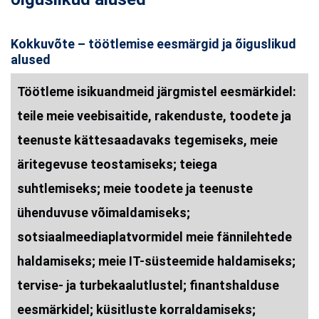
Kokkuvõte – töötlemise eesmärgid ja õiguslikud
alused
Töötleme isikuandmeid järgmistel eesmärkidel:
teile meie veebisaitide, rakenduste, toodete ja
teenuste kättesaadavaks tegemiseks, meie
äritegevuse teostamiseks; teiega
suhtlemiseks; meie toodete ja teenuste
ühenduvuse võimaldamiseks;
sotsiaalmeediaplatvormidel meie fännilehtede
haldamiseks; meie IT-süsteemide haldamiseks;
tervise- ja turbekaalutlustel; finantshalduse
eesmärkidel; küsitluste korraldamiseks;