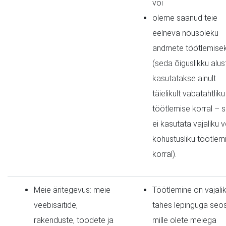
või
oleme saanud teie
eelneva nõusoleku
andmete töötlemise
(seda õiguslikku alus
kasutatakse ainult
täielikult vabatahtliku
töötlemise korral – 
ei kasutata vajaliku v
kohustusliku töötlem
korral).
Meie äritegevus: meie
Töötlemine on vajali
veebisaitide,
tahes lepinguga seo
rakenduste, toodete ja
mille olete meiega