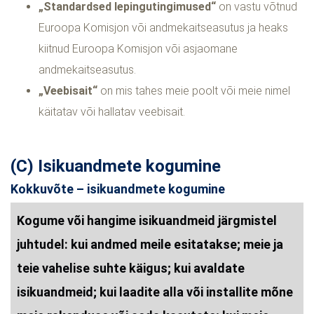
„Standardsed lepingutingimused“
on vastu võtnud
Euroopa Komisjon või andmekaitseasutus ja heaks
kiitnud Euroopa Komisjon või asjaomane
andmekaitseasutus.
„Veebisait“
on mis tahes meie poolt või meie nimel
käitatav või hallatav veebisait.
(C) Isikuandmete kogumine
Kokkuvõte – isikuandmete kogumine
Kogume või hangime isikuandmeid järgmistel
juhtudel: kui andmed meile esitatakse; meie ja
teie vahelise suhte käigus; kui avaldate
isikuandmeid; kui laadite alla või installite mõne