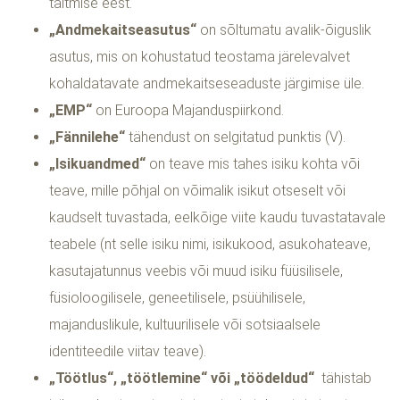
täitmise eest.
„Andmekaitseasutus“
on sõltumatu avalik-õiguslik
asutus, mis on kohustatud teostama järelevalvet
kohaldatavate andmekaitseseaduste järgimise üle.
„EMP“
on Euroopa Majanduspiirkond.
„Fännilehe“
tähendust on selgitatud punktis (V).
„Isikuandmed“
on teave mis tahes isiku kohta või
teave, mille põhjal on võimalik isikut otseselt või
kaudselt tuvastada, eelkõige viite kaudu tuvastatavale
teabele (nt selle isiku nimi, isikukood, asukohateave,
kasutajatunnus veebis või muud isiku füüsilisele,
füsioloogilisele, geneetilisele, psüühilisele,
majanduslikule, kultuurilisele või sotsiaalsele
identiteedile viitav teave).
„Töötlus“, „töötlemine“ või „töödeldud“
tähistab