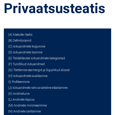
Privaatsusteatis
(A) Käesolev teatis
(B) Definitsioonid
(C) Isikuandmete kogumine
(D) Isikuandmete loomine
(E) Töödeldavate isikuandmete kategooriad
(F) Tundlikud isikuandmed
(G) Töötlemise eesmärgid ja õiguslikud alused
(H) Isikuandmete avaldamine
(I) Profileerimine
(J) Isikuandmete rahvusvaheline edastamine
(K) Andmeturve
(L) Andmete täpsus
(M) Andmete minimeerimine
(N) Andmete säilitamine