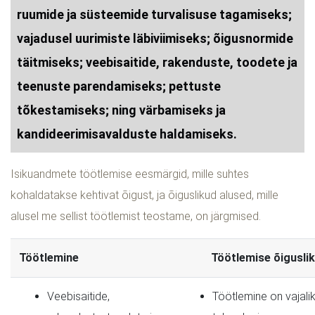
ruumide ja süsteemide turvalisuse tagamiseks;
vajadusel uurimiste läbiviimiseks; õigusnormide
täitmiseks; veebisaitide, rakenduste, toodete ja
teenuste parendamiseks; pettuste
tõkestamiseks; ning värbamiseks ja
kandideerimisavalduste haldamiseks.
Isikuandmete töötlemise eesmärgid, mille suhtes
kohaldatakse kehtivat õigust, ja õiguslikud alused, mille
alusel me sellist töötlemist teostame, on järgmised.
Töötlemine
Töötlemise õiguslik
Veebisaitide,
Töötlemine on vajali