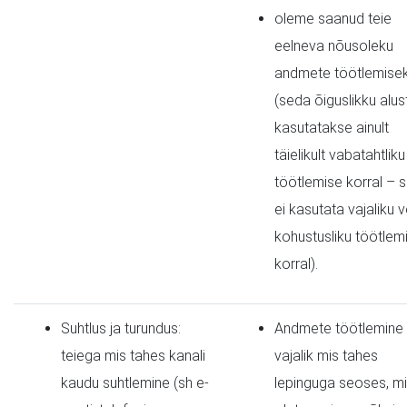
oleme saanud teie
eelneva nõusoleku
andmete töötlemise
(seda õiguslikku alus
kasutatakse ainult
täielikult vabatahtliku
töötlemise korral – 
ei kasutata vajaliku v
kohustusliku töötlem
korral).
Suhtlus ja turundus:
Andmete töötlemine
teiega mis tahes kanali
vajalik mis tahes
kaudu suhtlemine (sh e-
lepinguga seoses, mi