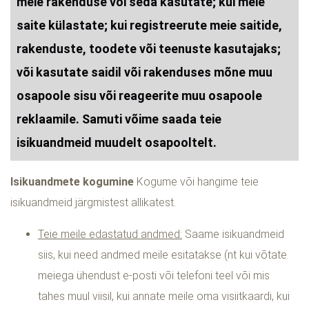
meie rakenduse või seda kasutate; kui meie
saite külastate; kui registreerute meie saitide,
rakenduste, toodete või teenuste kasutajaks;
või kasutate saidil või rakenduses mõne muu
osapoole sisu või reageerite muu osapoole
reklaamile. Samuti võime saada teie
isikuandmeid muudelt osapooltelt.
Isikuandmete kogumine
Kogume või hangime teie
isikuandmeid järgmistest allikatest.
Teie meile edastatud andmed:
Saame isikuandmeid
siis, kui need andmed meile esitatakse (nt kui võtate
meiega ühendust e-posti või telefoni teel või mis
tahes muul viisil, kui annate meile oma visiitkaardi, kui