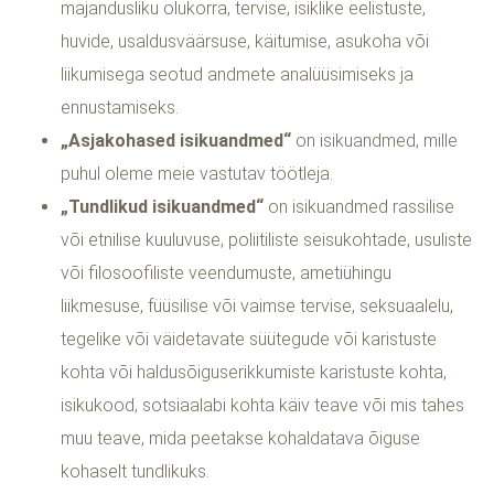
majandusliku olukorra, tervise, isiklike eelistuste,
huvide, usaldusväärsuse, käitumise, asukoha või
liikumisega seotud andmete analüüsimiseks ja
ennustamiseks.
„Asjakohased isikuandmed“
on isikuandmed, mille
puhul oleme meie vastutav töötleja.
„Tundlikud isikuandmed“
on isikuandmed rassilise
või etnilise kuuluvuse, poliitiliste seisukohtade, usuliste
või filosoofiliste veendumuste, ametiühingu
liikmesuse, füüsilise või vaimse tervise, seksuaalelu,
tegelike või väidetavate süütegude või karistuste
kohta või haldusõiguserikkumiste karistuste kohta,
isikukood, sotsiaalabi kohta käiv teave või mis tahes
muu teave, mida peetakse kohaldatava õiguse
kohaselt tundlikuks.