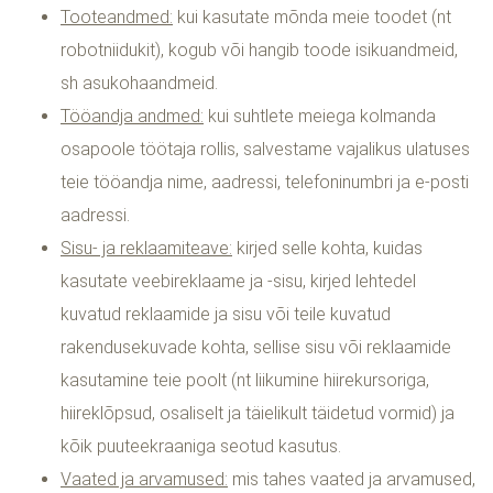
Tooteandmed:
kui kasutate mõnda meie toodet (nt
robotniidukit), kogub või hangib toode isikuandmeid,
sh asukohaandmeid.
Tööandja andmed:
kui suhtlete meiega kolmanda
osapoole töötaja rollis, salvestame vajalikus ulatuses
teie tööandja nime, aadressi, telefoninumbri ja e-posti
aadressi.
Sisu- ja reklaamiteave:
kirjed selle kohta, kuidas
kasutate veebireklaame ja -sisu, kirjed lehtedel
kuvatud reklaamide ja sisu või teile kuvatud
rakendusekuvade kohta, sellise sisu või reklaamide
kasutamine teie poolt (nt liikumine hiirekursoriga,
hiireklõpsud, osaliselt ja täielikult täidetud vormid) ja
kõik puuteekraaniga seotud kasutus.
Vaated ja arvamused:
mis tahes vaated ja arvamused,