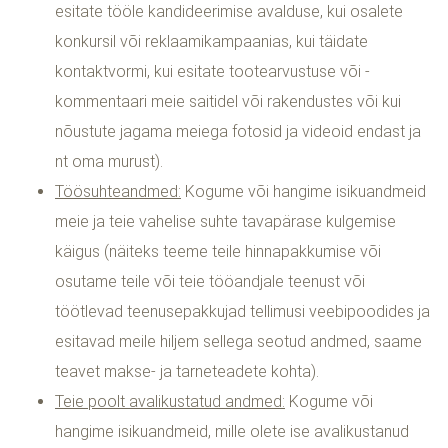
esitate tööle kandideerimise avalduse, kui osalete
konkursil või reklaamikampaanias, kui täidate
kontaktvormi, kui esitate tootearvustuse või -
kommentaari meie saitidel või rakendustes või kui
nõustute jagama meiega fotosid ja videoid endast ja
nt oma murust).
Töösuhteandmed:
Kogume või hangime isikuandmeid
meie ja teie vahelise suhte tavapärase kulgemise
käigus (näiteks teeme teile hinnapakkumise või
osutame teile või teie tööandjale teenust või
töötlevad teenusepakkujad tellimusi veebipoodides ja
esitavad meile hiljem sellega seotud andmed, saame
teavet makse- ja tarneteadete kohta).
Teie poolt avalikustatud andmed:
Kogume või
hangime isikuandmeid, mille olete ise avalikustanud