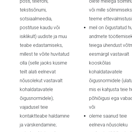
posti, telefoni,
olete meiega sõlmin
tekstisõnumi,
või mille sõlmimiseks
sotsiaalmeedia,
teeme ettevalmistusi;
postituse kaudu või
meil on õigustatud hu
isiklikult) uudiste ja muu
andmete töötlemise
teabe edastamiseks,
teiega ühendust võt
millest te võite huvitatud
eesmärgil vastavalt
olla (selle jaoks küsime
kooskõlas
teilt alati eelnevat
kohaldatavatele
nõusolekut vastavalt
õigusnormidele (ulat
kohaldatavatele
mis ei kahjusta teie h
õigusnormidele);
põhiõigusi ega vabad
vajadusel teie
või
kontaktteabe haldamine
oleme saanud teie
ja värskendamine;
eelneva nõusoleku