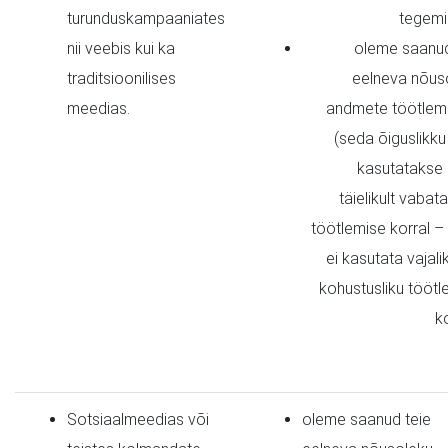
turunduskampaaniates
tegemi
nii veebis kui ka
oleme saanud
traditsioonilises
eelneva nõus
meedias.
andmete töötlem
(seda õiguslikku
kasutatakse a
täielikult vabata
töötlemise korral –
ei kasutata vajali
kohustusliku töötl
ko
Sotsiaalmeedias või
oleme saanud teie