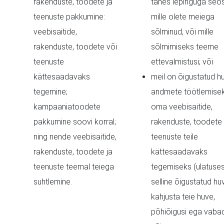
rakenduste, toodete ja
tahes lepinguga seo
teenuste pakkumine:
mille olete meiega
veebisaitide,
sõlminud, või mille
rakenduste, toodete või
sõlmimiseks teeme
teenuste
ettevalmistusi; või
kättesaadavaks
meil on õigustatud hu
tegemine;
andmete töötlemise
kampaaniatoodete
oma veebisaitide,
pakkumine soovi korral;
rakenduste, toodete 
ning nende veebisaitide,
teenuste teile
rakenduste, toodete ja
kättesaadavaks
teenuste teemal teiega
tegemiseks (ulatuses
suhtlemine.
selline õigustatud huv
kahjusta teie huve,
põhiõigusi ega vabad