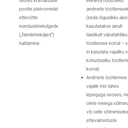
teistes kolmandate
eelneva nõusoleku
poolte platvormidel
andmete töötlemise
ettevõtte
(seda õiguslikku alus
esinduslehekülgede
kasutatakse ainult
(„fännileheküljed“)
täielikult vabatahtliku
haldamine.
töötlemise korral – 
ei kasutata vajaliku v
kohustusliku töötlem
korral).
Andmete töötlemine
vajalik mis tahes
lepinguga seoses, mi
olete meiega sõlmin
või selle sõlmimisek
ettevalmistuste