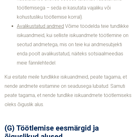
töötlemisega – seda ei kasutata vajaliku või
kohustusliku töötlemise korral).
Avalikustatud andmed
Võime töödelda teie tundlikke
isikuandmeid, kui selliste isikuandmete töötlemine on
seotud andmetega, mis on teie kui andmesubjekti
enda poolt avalikustatud, näiteks sotsiaalmeedias
meie fännilehtedel.
Kui esitate meile tundlikke isikuandmeid, peate tagama, et
nende andmete esitamine on seadusega lubatud. Samuti
peate tagama, et nende tundlike isikuandmete töötlemiseks
oleks õiguslik alus.
(G) Töötlemise eesmärgid ja
õiguslikud alused