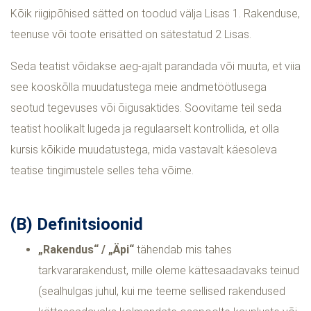
Kõik riigipõhised sätted on toodud välja Lisas 1. Rakenduse,
teenuse või toote erisätted on sätestatud 2 Lisas.
Seda teatist võidakse aeg-ajalt parandada või muuta, et viia
see kooskõlla muudatustega meie andmetöötlusega
seotud tegevuses või õigusaktides. Soovitame teil seda
teatist hoolikalt lugeda ja regulaarselt kontrollida, et olla
kursis kõikide muudatustega, mida vastavalt käesoleva
teatise tingimustele selles teha võime.
(B) Definitsioonid
„Rakendus“ / „Äpi“
tähendab mis tahes
tarkvararakendust, mille oleme kättesaadavaks teinud
(sealhulgas juhul, kui me teeme sellised rakendused