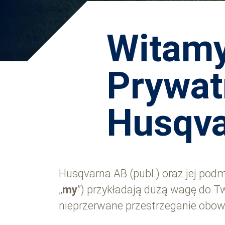
Witamy
Prywat
Husqv
Husqvarna AB (publ.) oraz jej podm
„
my
”) przykładają dużą wagę do 
nieprzerwane przestrzeganie obow