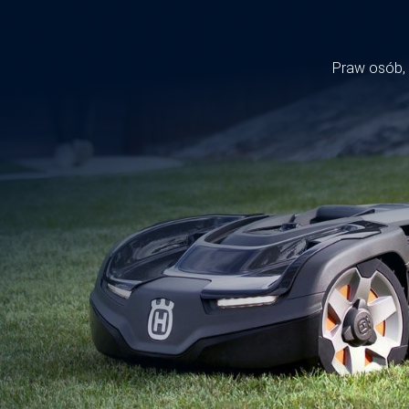
Main
naviga
Praw osób,