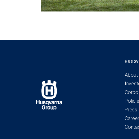
HUSQV
About
Invest
Corpo
Polici
Press
Caree
Conta