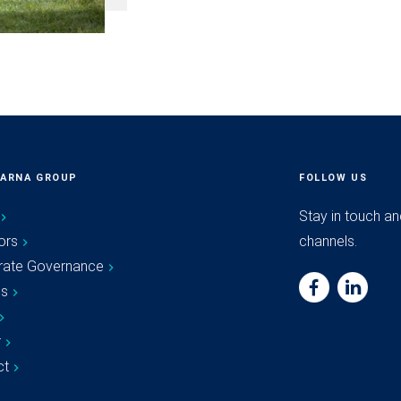
ARNA GROUP
FOLLOW US
Stay in touch an
ors
channels.
rate Governance
es
r
ct