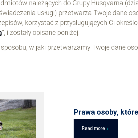
odmiotów należących do Grupy Husqvarna (dzia
 świadczenia usługi) przetwarza Twoje dane o
episów, korzystać z przysługujących Ci określ
ą
”, i zostały opisane poniżej.
 sposobu, w jaki przetwarzamy Twoje dane os
Prawa osoby, które
Read more